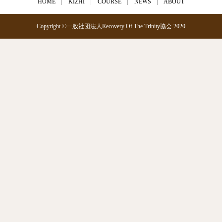
HOME
KIZHI
COURSE
NEWS
ABOUT
Copyright ©一般社団法人Recovery Of The Trinity協会 2020