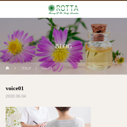
BLOG
ブログ
voice01
voice01
2020.06.04