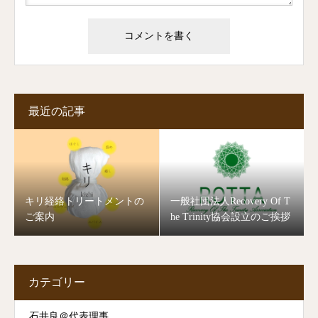
最近の記事
キリ経絡トリートメントの
一般社団法人Recovery Of T
ご案内
he Trinity協会設立のご挨拶
カテゴリー
石井良＠代表理事